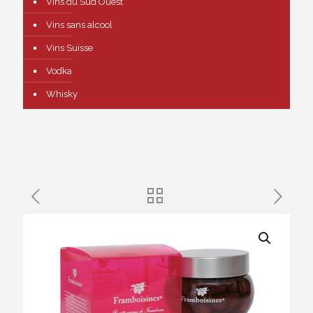
Vins du Sud Ouest
Vins sans alcool
Vins Suisse
Vodka
Whisky