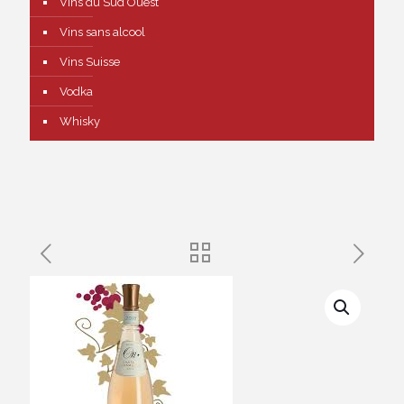
Vins du Sud Ouest
Vins sans alcool
Vins Suisse
Vodka
Whisky