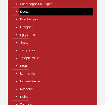
Champagne Pol Roger
Deutz
Don Pérignon
Drappier
Egly Ouriet
Gosset
Jacquesson
Joseph Perrier
Krug
Larmandier
Laurent Perrier
Roederer
Ruinart
Taittinger